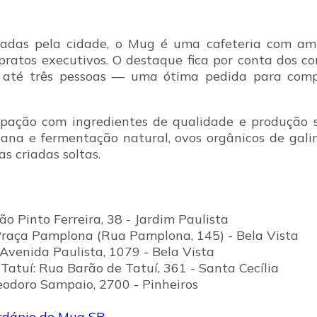
hadas pela cidade, o Mug é uma cafeteria com am
 pratos executivos. O destaque fica por conta dos 
até três pessoas — uma ótima pedida para comp
upação com ingredientes de qualidade e produção s
ana e fermentação natural, ovos orgânicos de galin
s criadas soltas.
o Pinto Ferreira, 38 - Jardim Paulista
raça Pamplona (Rua Pamplona, 145) - Bela Vista
Avenida Paulista, 1079 - Bela Vista
atuí: Rua Barão de Tatuí, 361 - Santa Cecília
eodoro Sampaio, 2700 - Pinheiros
ardápio do Mug SP