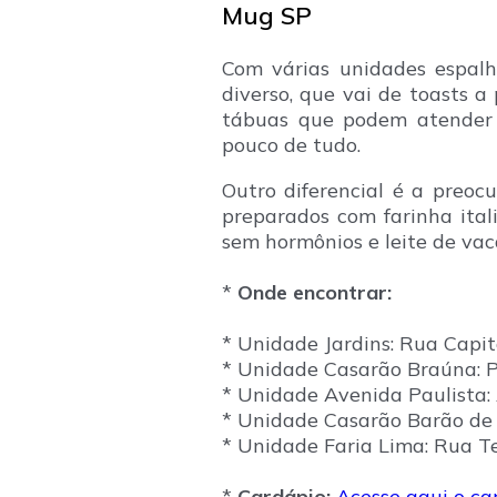
Mug SP
Com várias unidades espal
diverso, que vai de toasts a
tábuas que podem atender 
pouco de tudo.
Outro diferencial é a preoc
preparados com farinha itali
sem hormônios e leite de vaca
*
Onde encontrar:
* Unidade Jardins: Rua Capitã
* Unidade Casarão Braúna: P
* Unidade Avenida Paulista: 
* Unidade Casarão Barão de T
* Unidade Faria Lima: Rua T
*
Cardápio:
Acesse aqui o c