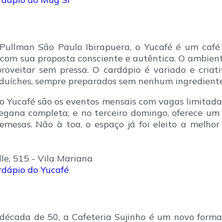
 Pullman São Paulo Ibirapuera, o Yucafé é um ca
 com sua proposta consciente e autêntica. O ambien
aproveitar sem pressa. O cardápio é variado e criat
anduíches, sempre preparados sem nenhum ingredient
 Yucafé são os eventos mensais com vagas limitadas
egana completa; e no terceiro domingo, oferece u
remesas. Não à toa, o espaço já foi eleito a melho
le, 515 - Vila Mariana
rdápio do Yucafé
écada de 50, a Cafeteria Sujinho é um novo format