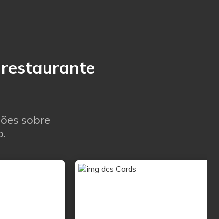
 restaurante
ções sobre
o.