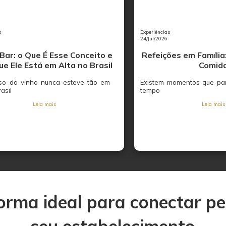
s
Experiências
24/Jul/2026
Bar: o Que É Esse Conceito e
Refeições em Família
ue Ele Está em Alta no Brasil
Comid
so do vinho nunca esteve tão em
Existem momentos que par
rasil
tempo
Leia mais
Leia mais
orma ideal para conectar p