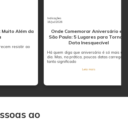
Indicações
16/Jul/2026
: Muito Além da
Onde Comemorar Aniversário em
a
São Paulo: 5 Lugares para Tornar 
Data Inesquecível
ecem resistir ao
Há quem diga que aniversário é só mais um
dia. Mas, na prática, poucas datas carregam
tanto significado
Leia mais
essoas ao