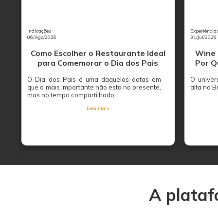
Indicações
Experiência
06/Ago/2026
31/Jul/2026
Como Escolher o Restaurante Ideal
Wine 
para Comemorar o Dia dos Pais
Por Q
O Dia dos Pais é uma daquelas datas em
O univer
que o mais importante não está no presente,
alta no B
mas no tempo compartilhado
Leia mais
A plataf