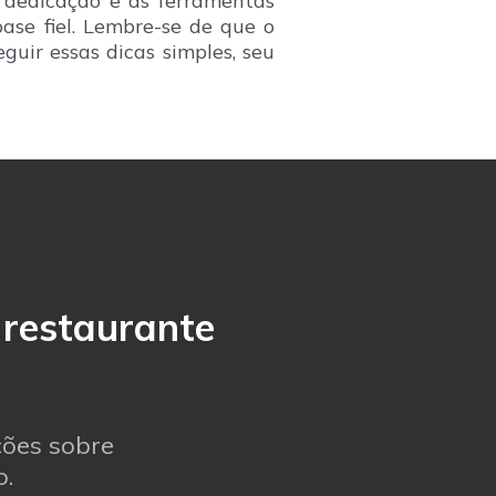
m dedicação e as ferramentas
base fiel. Lembre-se de que o
guir essas dicas simples, seu
 restaurante
ções sobre
o.