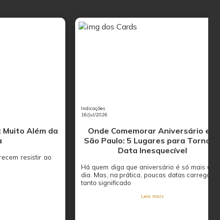
Indicações
16/Jul/2026
: Muito Além da
Onde Comemorar Aniversário em
a
São Paulo: 5 Lugares para Tornar 
Data Inesquecível
ecem resistir ao
Há quem diga que aniversário é só mais um
dia. Mas, na prática, poucas datas carregam
tanto significado
Leia mais