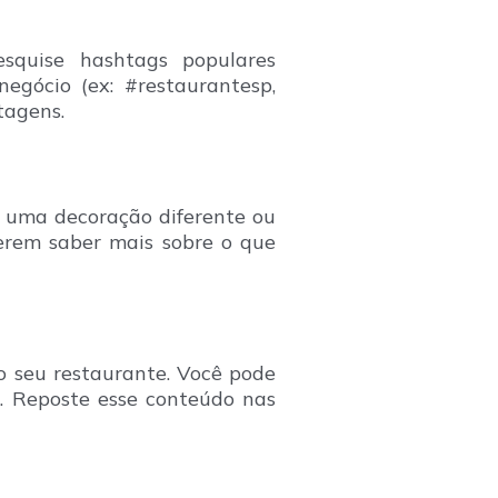
squise hashtags populares
egócio (ex: #restaurantesp,
tagens.
em uma decoração diferente ou
uerem saber mais sobre o que
o seu restaurante. Você pode
s. Reposte esse conteúdo nas