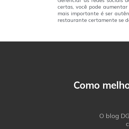
Gerenciar as redes sociais 
certas, você pode aumentar s
mais importante é ser autênt
restaurante certamente se de
Como melhor
O blog DG
c