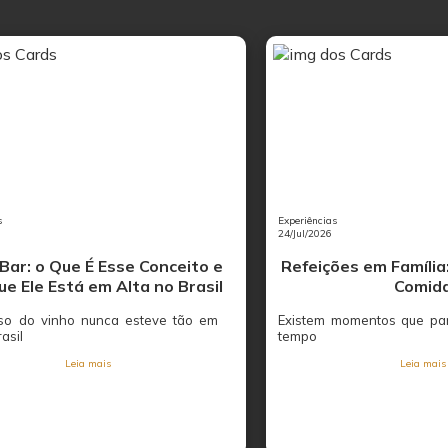
s
Experiências
24/Jul/2026
Bar: o Que É Esse Conceito e
Refeições em Família
ue Ele Está em Alta no Brasil
Comid
so do vinho nunca esteve tão em
Existem momentos que par
rasil
tempo
Leia mais
Leia mais