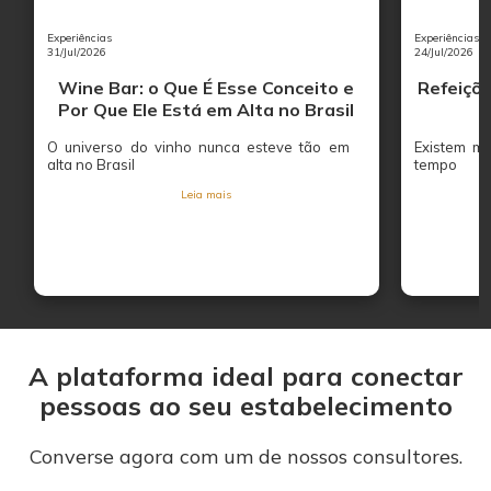
Experiências
Experiências
31/Jul/2026
24/Jul/2026
Wine Bar: o Que É Esse Conceito e
Refeiçõe
Por Que Ele Está em Alta no Brasil
O universo do vinho nunca esteve tão em
Existem mo
alta no Brasil
tempo
Leia mais
A plataforma ideal para conectar
pessoas ao seu estabelecimento
Converse agora com um de nossos consultores.