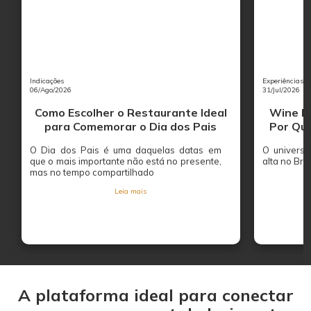
Indicações
Experiências
06/Ago/2026
31/Jul/2026
Como Escolher o Restaurante Ideal
Wine Ba
para Comemorar o Dia dos Pais
Por Que
O Dia dos Pais é uma daquelas datas em
O univers
que o mais importante não está no presente,
alta no Bras
mas no tempo compartilhado
Leia mais
A plataforma ideal para conectar