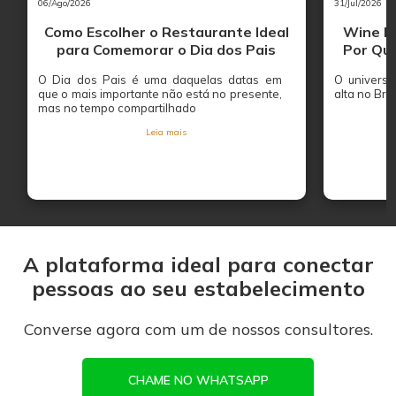
06/Ago/2026
31/Jul/2026
Como Escolher o Restaurante Ideal
Wine Ba
para Comemorar o Dia dos Pais
Por Que
O Dia dos Pais é uma daquelas datas em
O univers
que o mais importante não está no presente,
alta no Bras
mas no tempo compartilhado
Leia mais
A plataforma ideal para conectar
pessoas ao seu estabelecimento
Converse agora com um de nossos consultores.
CHAME NO WHATSAPP