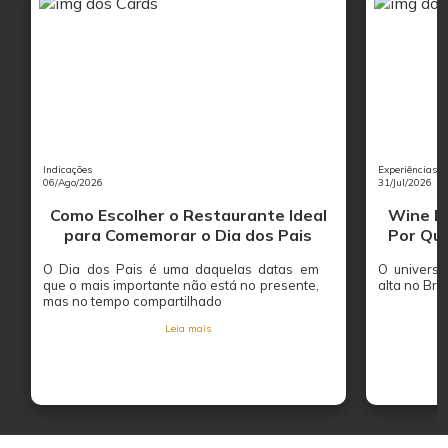
Indicações
Experiências
06/Ago/2026
31/Jul/2026
Como Escolher o Restaurante Ideal
Wine Ba
para Comemorar o Dia dos Pais
Por Que
O Dia dos Pais é uma daquelas datas em
O univers
que o mais importante não está no presente,
alta no Bras
mas no tempo compartilhado
Leia mais