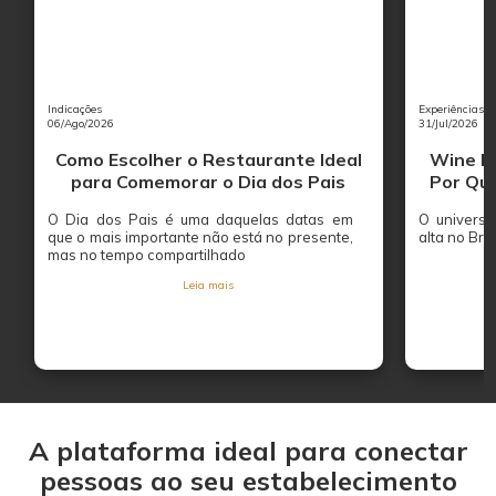
Indicações
Experiências
06/Ago/2026
31/Jul/2026
Como Escolher o Restaurante Ideal
Wine Ba
para Comemorar o Dia dos Pais
Por Que
O Dia dos Pais é uma daquelas datas em
O univers
que o mais importante não está no presente,
alta no Bras
mas no tempo compartilhado
Leia mais
A plataforma ideal para conectar
pessoas ao seu estabelecimento