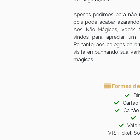
Apenas pedimos para não rea
pois pode acabar azarando
Aos Não-Mágicos, vocês
vindos para apreciar um
Portanto, aos colegas da b
visita empunhando sua vari
mágicas.
Formas d
Din
Cartão d
Cartão 
P
Vale r
VR, Ticket, S