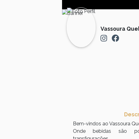
Vassoura Queb
Desc
Bem-vindos ao Vassoura Qu
Onde bebidas são po
transfigurações.