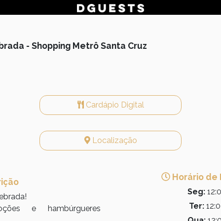
rada - Shopping Metrô Santa Cruz
Cardápio Digital
Localização
Horário de
rição
Seg:
12:0
ebrada!
Ter:
12:0
ções e hambúrgueres
Qua:
12:0