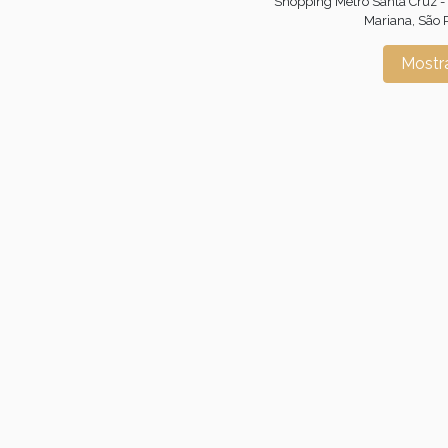
Shopping Metrô Santa Cruz -
Mariana, São P
Mostr