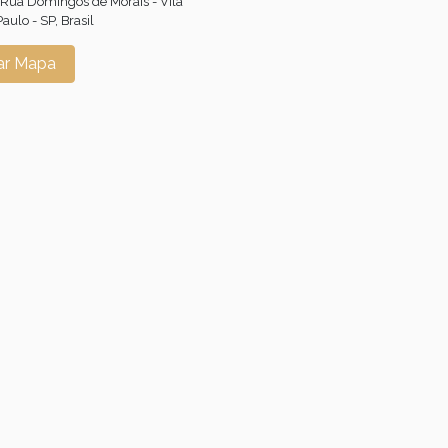
 Rua Domingos de Morais - Vila
aulo - SP, Brasil
ar Mapa