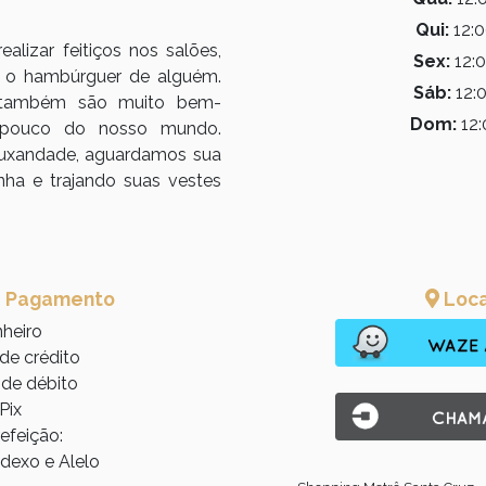
Qui:
12:0
lizar feitiços nos salões,
Sex:
12:0
 o hambúrguer de alguém.
Sáb:
12:0
 também são muito bem-
Dom:
12:
 pouco do nosso mundo.
ruxandade, aguardamos sua
nha e trajando suas vestes
e Pagamento
Loca
heiro
e crédito
de débito
ix
efeição:
odexo e Alelo